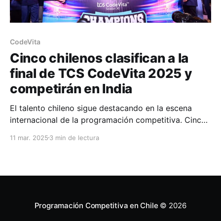
CodeVita
Cinco chilenos clasifican a la
final de TCS CodeVita 2025 y
competirán en India
El talento chileno sigue destacando en la escena
internacional de la programación competitiva. Cinco
estudiantes nacionales han asegurado su lugar en la
11 mar. 2025
3 min de lectura
gran final de TCS CodeVita, la competencia de
programación más grande del mundo, organizada
por la empresa india Tata Consultancy Services
(TCS). En la ronda 2, realizada el
Programación Competitiva en Chile
© 2026