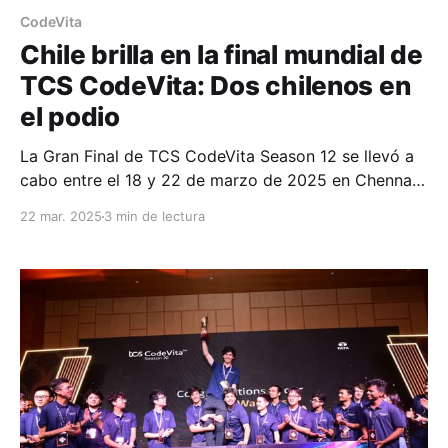
CodeVita
Chile brilla en la final mundial de
TCS CodeVita: Dos chilenos en
el podio
La Gran Final de TCS CodeVita Season 12 se llevó a
cabo entre el 18 y 22 de marzo de 2025 en Chennai,
India, reuniendo a los 25 mejores programadores del
22 mar. 2025
3 min de lectura
mundo en la mayor competencia de programación
competitiva global. Con más de 537.000 inscritos de
96 países, este