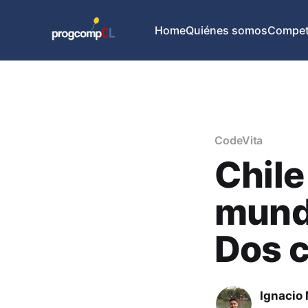
Home
Quiénes somos
Compete
CodeVita
Chile 
mundi
Dos c
Ignacio