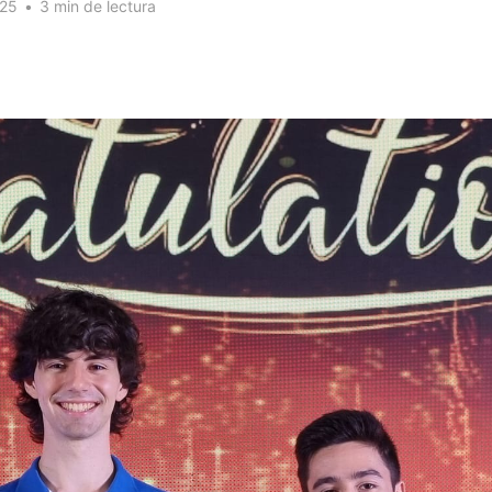
025
•
3 min de lectura