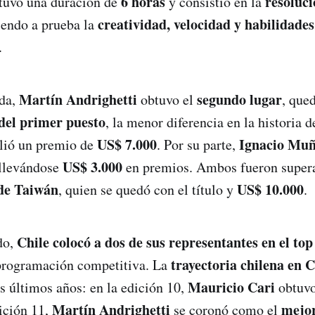
6 horas
resoluci
tuvo una duración de
y consistió en la
creatividad, velocidad y habilidade
iendo a prueba la
.
Martín Andrighetti
segundo lugar
ida,
obtuvo el
, que
del primer puesto
, la menor diferencia en la historia 
US$ 7.000
Ignacio Mu
lió un premio de
. Por su parte,
US$ 3.000
 llevándose
en premios. Ambos fueron super
 de Taiwán
US$ 10.000
, quien se quedó con el título y
.
Chile colocó a dos de sus representantes en el top
do,
trayectoria chilena en 
 programación competitiva. La
Mauricio Cari
os últimos años: en la edición 10,
obtuvo
Martín Andrighetti
mejo
dición 11,
se coronó como el