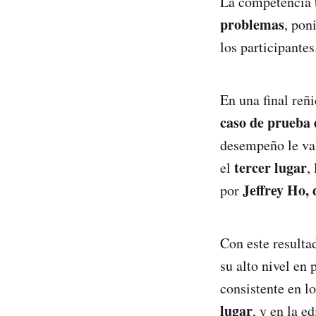
La competencia 
problemas
, pon
los participantes
En una final reñ
caso de prueba 
desempeño le va
tercer lugar
el
,
Jeffrey Ho,
por
Con este resulta
su alto nivel en
consistente en l
lugar
, y en la e