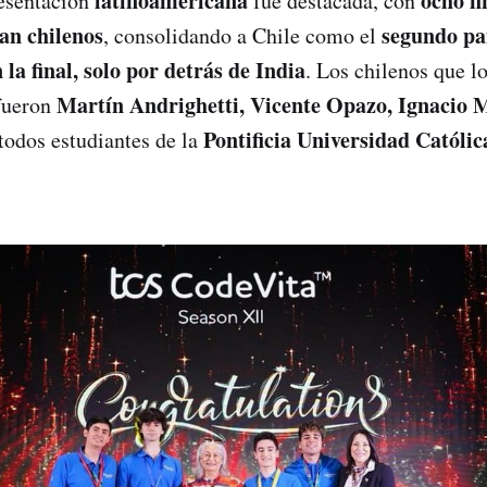
latinoamericana
ocho fi
resentación
fue destacada, con
an chilenos
segundo pa
, consolidando a Chile como el
 la final, solo por detrás de India
. Los chilenos que l
Martín Andrighetti, Vicente Opazo, Ignacio 
 fueron
Pontificia Universidad Católic
 todos estudiantes de la