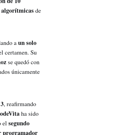
ón de 10
s algorítmicas
de
un solo
dando a
del certamen. Su
ñoz
se quedó con
ados únicamente
 3
, reafirmando
CodeVita
ha sido
segundo
 el
r programador