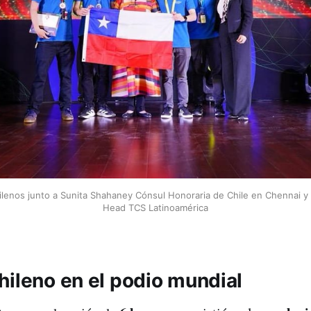
lenos junto a Sunita Shahaney Cónsul Honoraria de Chile en Chennai y 
Head TCS Latinoamérica
hileno en el podio mundial