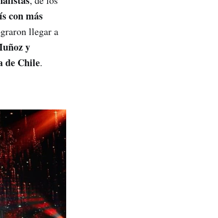
nalistas
, de los
ís con más
ograron llegar a
Muñoz y
a de Chile
.