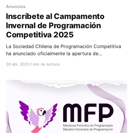
Anuncios
Inscríbete al Campamento
Invernal de Programación
Competitiva 2025
La Sociedad Chilena de Programación Competitiva
ha anunciado oficialmente la apertura de
inscripciones para el Campamento Invernal de
26 abr. 2025
1 min de lectura
Programación Competitiva (CIPC), una instancia
clave para estudiantes universitarios que buscan
fortalecer sus habilidades algorítmicas en un entorno
intensivo y colaborativo. Sobre el CIPC Durante dos
semanas, los participantes podrán asistir a