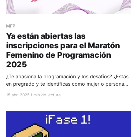
MFP
Ya están abiertas las
inscripciones para el Maratón
Femenino de Programación
2025
¿Te apasiona la programación y los desafíos? ¿Estás
en pregrado y te identificas como mujer o persona
no binaria? Entonces esta es tu oportunidad para
15 abr. 2025
1 min de lectura
brillar en un evento único a nivel latinoamericano: ¡el
Maratón Femenino de Programación 2025 ya abrió
sus inscripciones! 🎉 Este evento está diseñado para
fomentar la